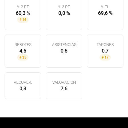
% 2 PT
% 3 PT
% TL
60,3 %
0,0 %
69,6 %
#
16
REBOTES
ASISTENCIAS
TAPONES
4,5
0,6
0,7
#
35
#
17
RECUPER.
VALORACIÓN
0,3
7,6