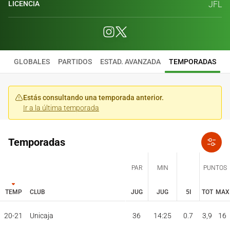
LICENCIA
JFL
GLOBALES
PARTIDOS
ESTAD. AVANZADA
TEMPORADAS
Estás consultando una temporada anterior.
Ir a la última temporada
Temporadas
PAR
MIN
PUNTOS
TEMP
CLUB
JUG
JUG
5I
TOT
MAX
JUG
JUG
TOT
MAX
20-21
Unicaja
36
14:25
0.7
3,9
16
PAR
MIN
PUNTOS