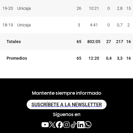
TEMP
CLUB
5I
19-20
Unicaja
26
10:21
0
2,8
15
18-19
Unicaja
3
4:41
0
0,7
2
Totales
65
802:05
27
217
16
Promedios
65
12:20
0,4
3,3
16
Mantente siempre informado
SUSCRÍBETE A LA NEWSLETTER
Síguenos en