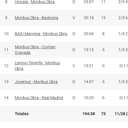
8
Unicaja - Monbus Obra
D
29:07
11
2/5 
9
Monbus Obra - Baskonia
V
26:19
15
2/3 
10
BAXI Manresa - Monbus Obra
D
20:06
8
1/4 
Monbus Obra - Coviran
11
D
19:15
5
1/3 
Granada
Lenovo Tenerife - Monbus
12
V
19:21
0
0/1 
Obra
13
Joventut - Monbus Obra
D
14:07
5
1/3 
14
Monbus Obra - Real Madrid
D
10:29
6
0/1 
Totales
194:38
73
11/28 