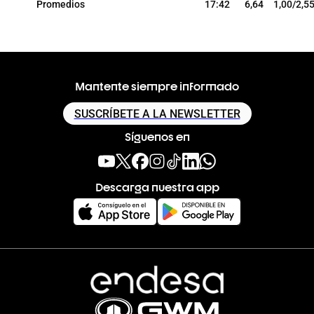
Promedios
17:42
6,64
1,00/2,5
Mantente siempre informado
SUSCRÍBETE A LA NEWSLETTER
Síguenos en
Descarga nuestra app