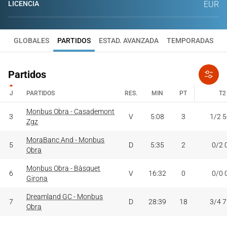
LICENCIA
EUR
GLOBALES
PARTIDOS
ESTAD. AVANZADA
TEMPORADAS
Partidos
J
PARTIDOS
RES.
MIN
PT
T2
J
PARTIDOS
Monbus Obra - Casademont
RES.
MIN
PT
T2
3
V
5:08
3
1/2 
Zgz
MoraBanc And - Monbus
5
D
5:35
2
0/2 
Obra
Monbus Obra - Bàsquet
6
V
16:32
0
0/0 
Girona
Dreamland GC - Monbus
7
D
28:39
18
3/4 
Obra