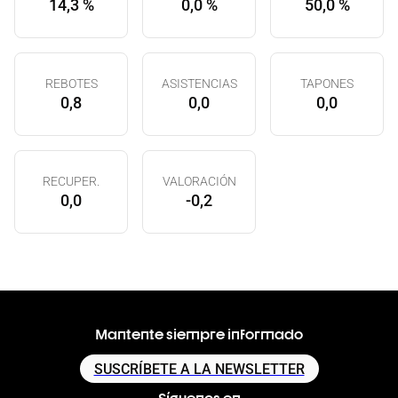
14,3 %
0,0 %
50,0 %
REBOTES
ASISTENCIAS
TAPONES
0,8
0,0
0,0
RECUPER.
VALORACIÓN
0,0
-0,2
Mantente siempre informado
SUSCRÍBETE A LA NEWSLETTER
Síguenos en