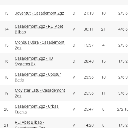
13
Joventut - Casademont Zgz
D
21:13
10
2/3 
Casademont Zgz - RETAbet
14
V
30:11
21
4/6 
Bilbao
Monbus Obra - Casademont
15
D
15:37
4
2/3 
Zgz
Casademont Zgz - TD
16
D
28:48
15
1/5 
Systems Bk
Casademont Zgz - Coosur
18
V
23:36
18
2/6 
Betis
Movistar Estu - Casademont
19
V
25:56
11
3/6 
Zgz
Casademont Zgz - Urbas
20
V
25:47
8
2/2 1
Fuenla
RETAbet Bilbao -
21
V
14:20
8
1/5 