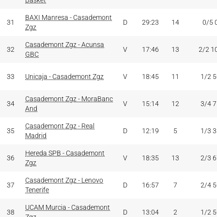
Basket
BAXI Manresa - Casademont
31
D
29:23
14
0/5 
Zgz
Casademont Zgz - Acunsa
32
V
17:46
13
2/2 1
GBC
33
Unicaja - Casademont Zgz
V
18:45
11
1/2 
Casademont Zgz - MoraBanc
34
V
15:14
12
3/4 
And
Casademont Zgz - Real
35
D
12:19
5
1/3 
Madrid
Hereda SPB - Casademont
36
V
18:35
13
2/3 
Zgz
Casademont Zgz - Lenovo
37
D
16:57
7
2/4 
Tenerife
UCAM Murcia - Casademont
38
D
13:04
2
1/2 