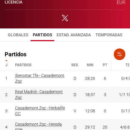
LICENCIA
EUR
GLOBALES
PARTIDOS
ESTAD. AVANZADA
TEMPORADAS
Partidos
J
PARTIDOS
RES.
MIN
PT
T2
J
PARTIDOS
Iberostar Tfe - Casademont
RES.
MIN
PT
T2
1
D
28:26
6
0/4 
Zgz
Real Madrid - Casademont
2
D
18:37
3
1/1 1
Zgz
Casademont Zgz - Herbalife
3
V
12:08
0
0/1 
GC
Casademont Zgz - Hereda
4
D
29:12
20
4/6 