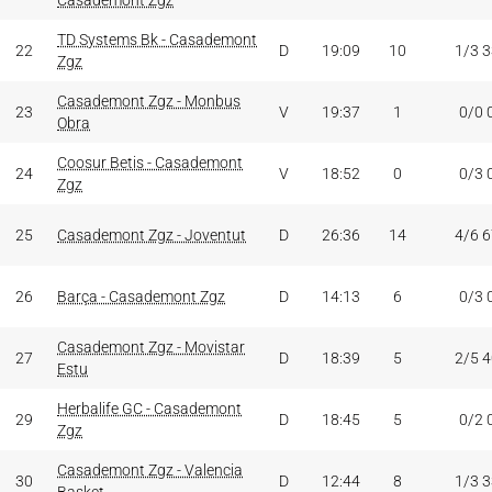
Casademont Zgz
TD Systems Bk - Casademont
22
D
19:09
10
1/3 
Zgz
Casademont Zgz - Monbus
23
V
19:37
1
0/0 
Obra
Coosur Betis - Casademont
24
V
18:52
0
0/3 
Zgz
25
Casademont Zgz - Joventut
D
26:36
14
4/6 
26
Barça - Casademont Zgz
D
14:13
6
0/3 
Casademont Zgz - Movistar
27
D
18:39
5
2/5 
Estu
Herbalife GC - Casademont
29
D
18:45
5
0/2 
Zgz
Casademont Zgz - Valencia
30
D
12:44
8
1/3 