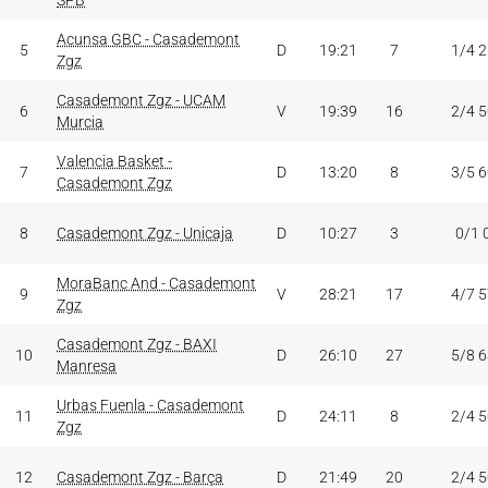
SPB
Acunsa GBC - Casademont
5
D
19:21
7
1/4 
Zgz
Casademont Zgz - UCAM
6
V
19:39
16
2/4 
Murcia
Valencia Basket -
7
D
13:20
8
3/5 
Casademont Zgz
8
Casademont Zgz - Unicaja
D
10:27
3
0/1 
MoraBanc And - Casademont
9
V
28:21
17
4/7 
Zgz
Casademont Zgz - BAXI
10
D
26:10
27
5/8 
Manresa
Urbas Fuenla - Casademont
11
D
24:11
8
2/4 
Zgz
12
Casademont Zgz - Barça
D
21:49
20
2/4 