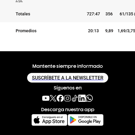
Zgz
Totales
727:47
356
61/135 
Promedios
20:13
9,89
1,69/3,7
Mantente siempre informado
SUSCRÍBETE A LA NEWSLETTER
Síguenos en
Descarga nuestra app