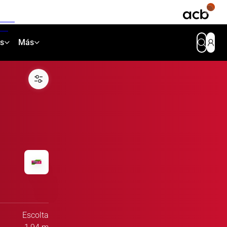
as
Más
Escolta