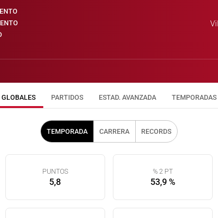
IENTO
IENTO
Vi
D
GLOBALES
PARTIDOS
ESTAD. AVANZADA
TEMPORADAS
TEMPORADA
CARRERA
RECORDS
PUNTOS
% 2 PT
5,8
53,9 %