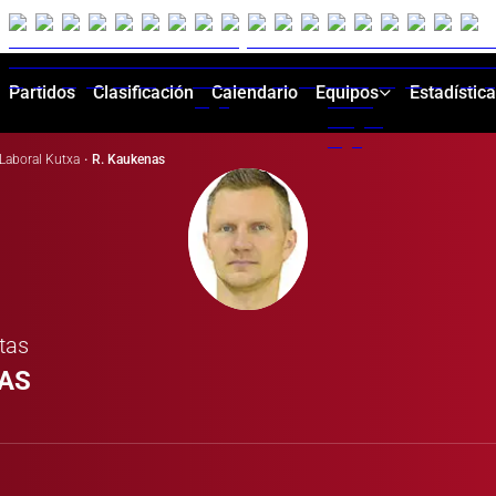
Partidos
Clasificación
Calendario
Equipos
Estadístic
Laboral Kutxa
·
R. Kaukenas
tas
AS