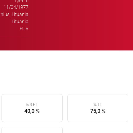
1,94 m
11/04/1977
lnius, Lituania
Lituania
EUR
% 3 PT
% TL
40,0 %
75,0 %