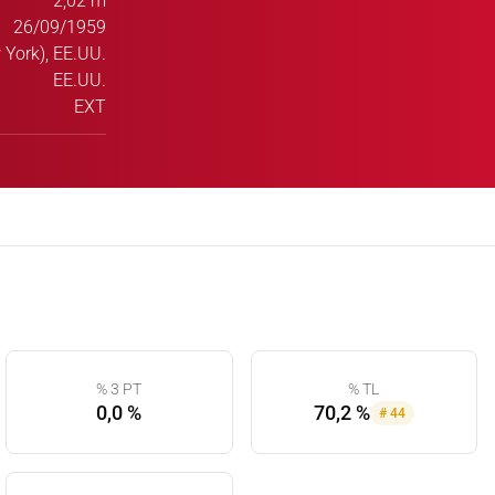
2,02 m
26/09/1959
 York), EE.UU.
EE.UU.
EXT
% 3 PT
% TL
0,0 %
70,2 %
#
44