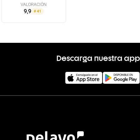
VALORACIÓN
9,9
#
41
Descarga nuestra app