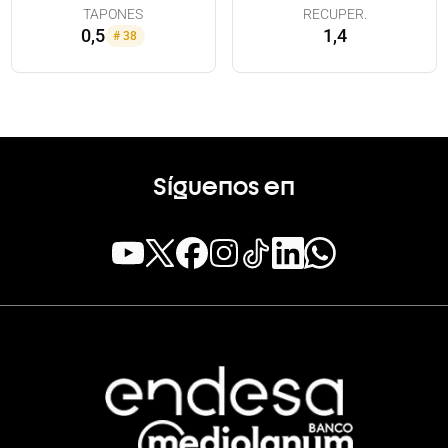
TAPONES
RECUPER.
0,5
1,4
#
38
Síguenos en