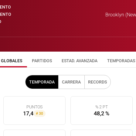
IENTO
IENTO
Brooklyn (New
D
GLOBALES
PARTIDOS
ESTAD. AVANZADA
TEMPORADAS
TEMPORADA
CARRERA
RECORDS
PUNTOS
% 2 PT
17,4
48,2 %
#
30