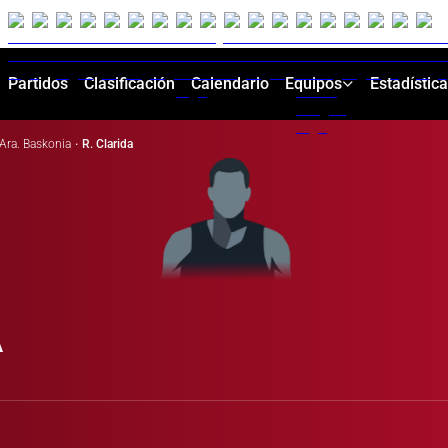
Partidos
Clasificación
Calendario
Equipos
Estadístic
Ara. Baskonia
·
R. Clarida
A