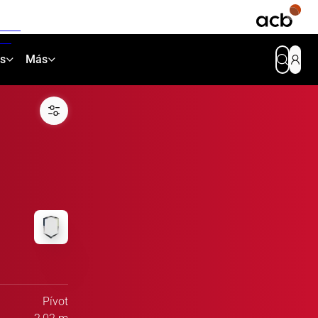
as
Más
Pívot