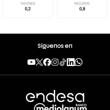
TAPONES
RECUPER.
0,2
0,8
Síguenos en