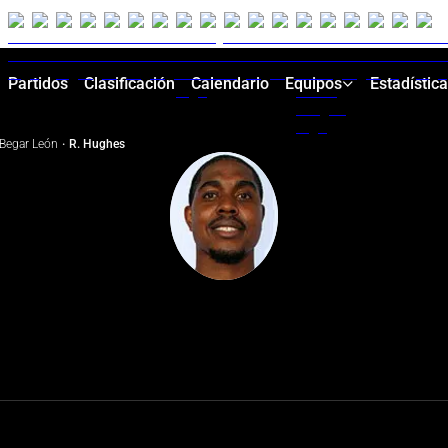
Partidos
Clasificación
Calendario
Equipos
Estadístic
Begar León
·
R. Hughes