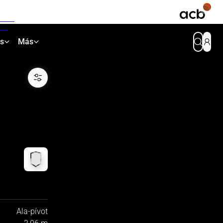
as
Más
Ala-pívot