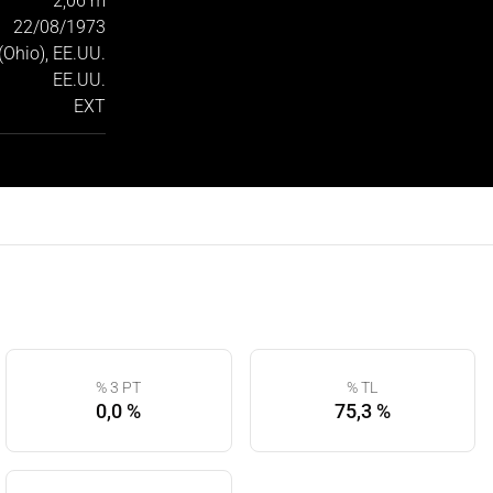
2,06 m
22/08/1973
(Ohio), EE.UU.
EE.UU.
EXT
% 3 PT
% TL
0,0 %
75,3 %