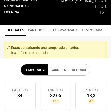
LUGAR NACIMIENTO
Little Rock (Arkansas), EE.UU.
NACIONALIDAD
EE.UU.
LICENCIA
EXT
GLOBALES
PARTIDOS
ESTAD. AVANZADA
TEMPORADAS
Estás consultando una temporada anterior.
Ir a la última temporada
TEMPORADA
CARRERA
RECORDS
PARTIDOS
MINUTOS
PUNTOS
34
32:05
18,3
#
10
#
6