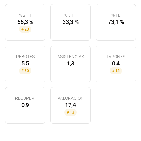
% 2 PT
% 3 PT
% TL
56,3 %
33,3 %
73,1 %
#
23
REBOTES
ASISTENCIAS
TAPONES
5,5
1,3
0,4
#
30
#
45
RECUPER.
VALORACIÓN
0,9
17,4
#
13