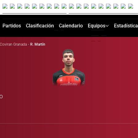
Partidos
Clasificación
Calendario
Equipos
Estadístic
Coviran Granada
·
R. Martín
do