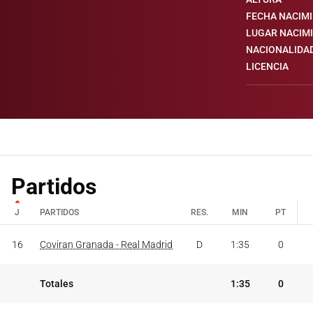
FECHA NACIM
LUGAR NACIM
NACIONALIDA
LICENCIA
Partidos
J
PARTIDOS
RES.
MIN
PT
J
PARTIDOS
RES.
MIN
PT
16
Coviran Granada - Real Madrid
D
1:35
0
Totales
1:35
0