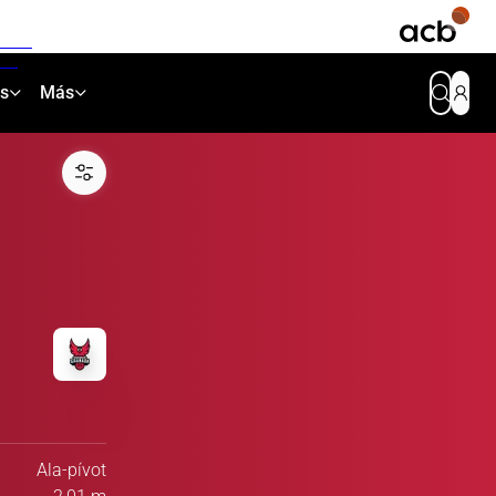
as
Más
Ala-pívot