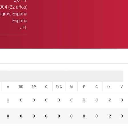
2,01 m
004 (22 años)
ligros, España
España
JFL
A
BR
BP
C
F+C
M
F
C
+/-
V
A
BR
BP
C
F+C
M
F
C
+/-
V
0
0
0
0
0
0
0
0
-2
0
0
0
0
0
0
0
0
0
-2
0