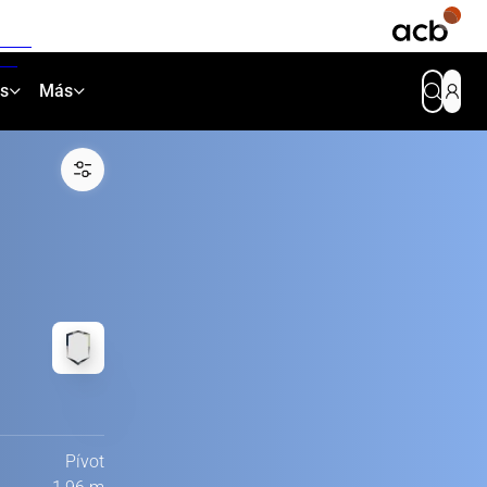
as
Más
Pívot