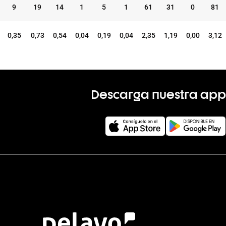
9
19
14
1
5
1
61
31
0
81
0,35
0,73
0,54
0,04
0,19
0,04
2,35
1,19
0,00
3,12
Descarga nuestra app