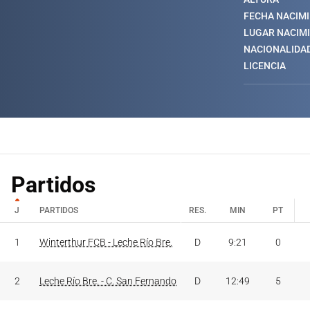
FECHA NACIM
LUGAR NACIM
NACIONALIDA
LICENCIA
Partidos
J
PARTIDOS
RES.
MIN
PT
J
PARTIDOS
RES.
MIN
PT
1
Winterthur FCB - Leche Río Bre.
D
9:21
0
2
Leche Río Bre. - C. San Fernando
D
12:49
5