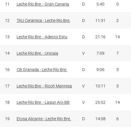
11
Leche Río Bre. - Gran Canaria
D
5:40
0
12
TAU Cerámica - Leche Río Bre.
D
11:31
2
13
Leche Río Bre. - Adecco Estu
D
21:16
14
14
Leche Río Bre. - Unicaja
V
7:09
7
16
CB Granada - Leche Río Bre.
D
9:06
3
17
Leche Río Bre. - Ricoh Manresa
V
10:11
3
18
Leche Río Bre. - Lagun Aro BB
V
25:52
14
19
Etosa Alicante - Leche Río Bre.
D
14:08
6