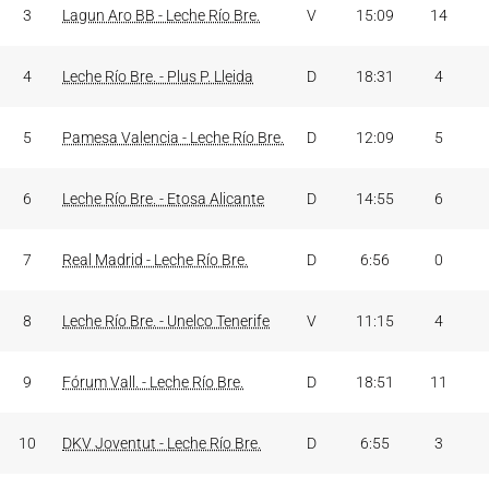
3
Lagun Aro BB - Leche Río Bre.
V
15:09
14
4
Leche Río Bre. - Plus P. Lleida
D
18:31
4
5
Pamesa Valencia - Leche Río Bre.
D
12:09
5
6
Leche Río Bre. - Etosa Alicante
D
14:55
6
7
Real Madrid - Leche Río Bre.
D
6:56
0
8
Leche Río Bre. - Unelco Tenerife
V
11:15
4
9
Fórum Vall. - Leche Río Bre.
D
18:51
11
10
DKV Joventut - Leche Río Bre.
D
6:55
3