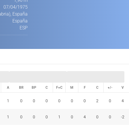
1,96 m
07/04/1975
abria), España
España
ESP
A
BR
BP
C
F+C
M
F
C
+/-
V
A
BR
BP
C
F+C
M
F
C
+/-
V
1
0
0
0
0
0
0
2
0
4
1
0
0
0
1
0
4
0
0
-2