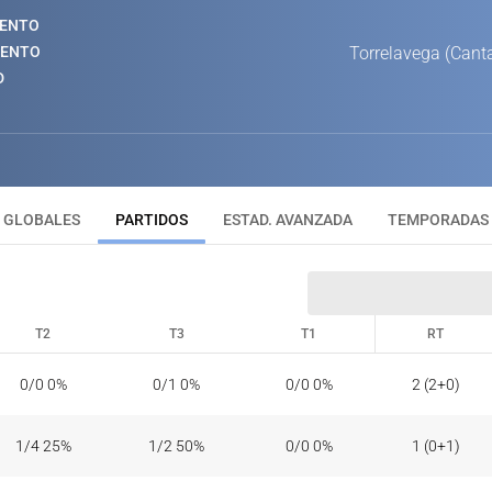
IENTO
IENTO
Torrelavega (Cant
D
GLOBALES
PARTIDOS
ESTAD. AVANZADA
TEMPORADAS
T2
T3
T1
RT
T2
T3
T1
RT
0/0 0%
0/1 0%
0/0 0%
2 (2+0)
1/4 25%
1/2 50%
0/0 0%
1 (0+1)