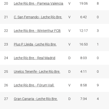
20
Leche Río Bre. - Pamesa Valencia
V
19:06
8
21
C. San Fernando - Leche Río Bre.
V
6:42
0
22
Leche Río Bre. - Winterthur FCB
V
12:17
3
23
Plus P. Lleida - Leche Río Bre.
V
16:50
1
24
Leche Río Bre. - Real Madrid
D
8:03
0
25
Unelco Tenerife - Leche Río Bre.
D
4:11
0
26
Leche Río Bre. - Fórum Vall.
V
8:58
9
27
Gran Canaria - Leche Río Bre.
D
7:34
4