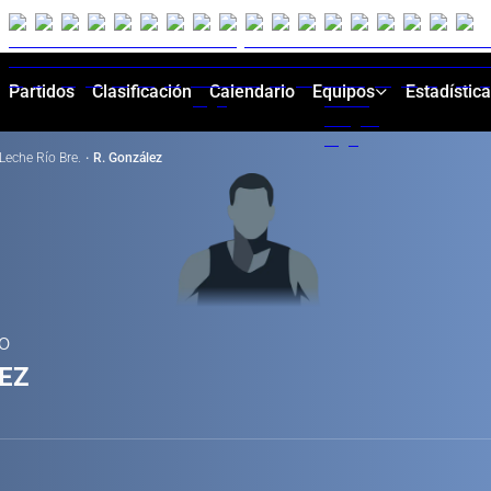
Partidos
Clasificación
Calendario
Equipos
Estadístic
Leche Río Bre.
·
R. González
do
EZ