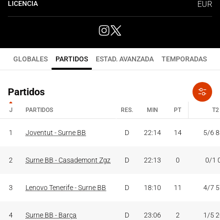
LICENCIA
EUR
GLOBALES
PARTIDOS
ESTAD. AVANZADA
TEMPORADAS
Partidos
J
PARTIDOS
RES.
MIN
PT
T2
J
PARTIDOS
RES.
MIN
PT
T2
1
Joventut - Surne BB
D
22:14
14
5/6 
2
Surne BB - Casademont Zgz
D
22:13
0
0/1 
3
Lenovo Tenerife - Surne BB
D
18:10
11
4/7 
4
Surne BB - Barça
D
23:06
2
1/5 