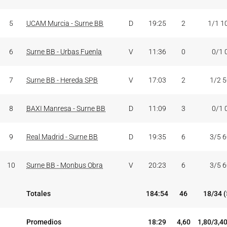
5
UCAM Murcia - Surne BB
D
19:25
2
1/1 1
6
Surne BB - Urbas Fuenla
V
11:36
0
0/1 
7
Surne BB - Hereda SPB
V
17:03
2
1/2 
8
BAXI Manresa - Surne BB
D
11:09
3
0/1 
9
Real Madrid - Surne BB
D
19:35
6
3/5 
10
Surne BB - Monbus Obra
V
20:23
6
3/5 
Totales
184:54
46
18/34 
Promedios
18:29
4,60
1,80/3,4