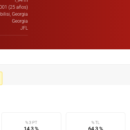
1,94 m
001 (25 años)
bilisi, Georgia
Georgia
JFL
% 3 PT
% TL
14,3 %
64,3 %