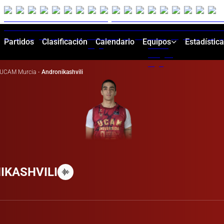
Partidos
Clasificación
Calendario
Equipos
Estadístic
UCAM Murcia
·
Andronikashvili
IKASHVILI