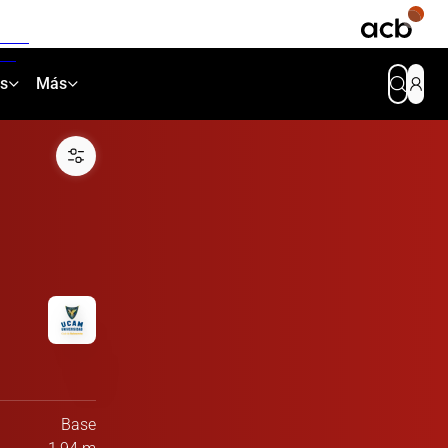
as
Más
Base