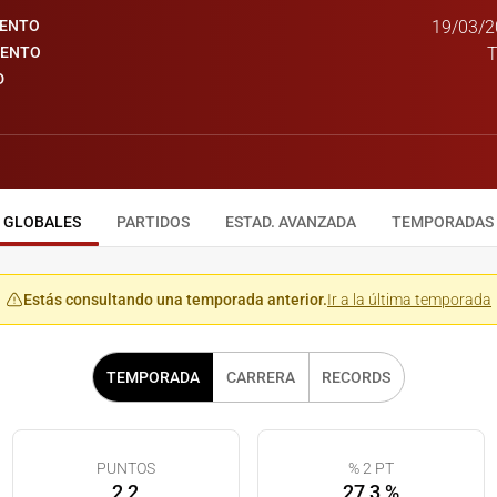
IENTO
19/03/2
IENTO
T
D
GLOBALES
PARTIDOS
ESTAD. AVANZADA
TEMPORADAS
Estás consultando una temporada anterior.
Ir a la última temporada
TEMPORADA
CARRERA
RECORDS
PUNTOS
% 2 PT
2,2
27,3 %