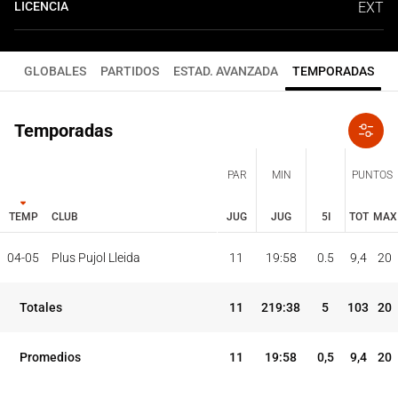
LICENCIA
EXT
GLOBALES
PARTIDOS
ESTAD. AVANZADA
TEMPORADAS
Temporadas
PAR
MIN
PUNTOS
TEMP
CLUB
JUG
JUG
5I
TOT
MAX
JUG
JUG
TOT
MAX
04-05
Plus Pujol Lleida
11
19:58
0.5
9,4
20
PAR
MIN
PUNTOS
TEMP
CLUB
5I
Totales
11
219:38
5
103
20
Promedios
11
19:58
0,5
9,4
20