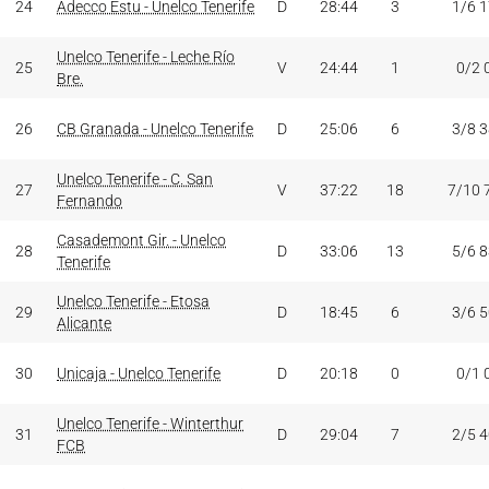
24
Adecco Estu - Unelco Tenerife
D
28:44
3
1/6 
Unelco Tenerife - Leche Río
25
V
24:44
1
0/2 
Bre.
26
CB Granada - Unelco Tenerife
D
25:06
6
3/8 
Unelco Tenerife - C. San
27
V
37:22
18
7/10 
Fernando
Casademont Gir. - Unelco
28
D
33:06
13
5/6 
Tenerife
Unelco Tenerife - Etosa
29
D
18:45
6
3/6 
Alicante
30
Unicaja - Unelco Tenerife
D
20:18
0
0/1 
Unelco Tenerife - Winterthur
31
D
29:04
7
2/5 
FCB