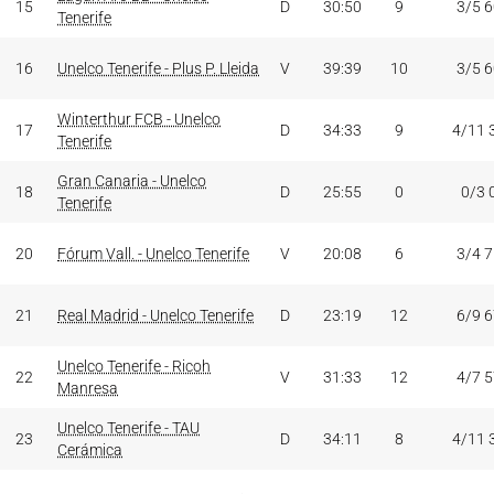
15
D
30:50
9
3/5 
Tenerife
16
Unelco Tenerife - Plus P. Lleida
V
39:39
10
3/5 
Winterthur FCB - Unelco
17
D
34:33
9
4/11 
Tenerife
Gran Canaria - Unelco
18
D
25:55
0
0/3 
Tenerife
20
Fórum Vall. - Unelco Tenerife
V
20:08
6
3/4 
21
Real Madrid - Unelco Tenerife
D
23:19
12
6/9 
Unelco Tenerife - Ricoh
22
V
31:33
12
4/7 
Manresa
Unelco Tenerife - TAU
23
D
34:11
8
4/11 
Cerámica