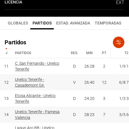
LICENCIA
EXT
GLOBALES
PARTIDOS
ESTAD. AVANZADA
TEMPORADAS
Partidos
J
PARTIDOS
RES.
MIN
PT
T2
J
PARTIDOS
C. San Fernando - Unelco
RES.
MIN
PT
T2
11
D
26:28
2
1/9 
Tenerife
Unelco Tenerife -
12
V
26:40
12
6/8 
Casademont Gir.
Etosa Alicante - Unelco
13
D
24:20
3
1/3 
Tenerife
Unelco Tenerife - Pamesa
14
D
28:23
7
3/5 
Valencia
Lagun Aro BB - Unelco