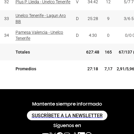
32
Plus P. Lleida - Unelco Tenerife
V
34:42
12
5/7 
Unelco Tenerife - Lagun Aro
33
D
25:28
9
3/6 
BB
Pamesa Valencia - Unelco
34
D
4:30
0
0/0 
Tenerife
Totales
627:48
165
67/137 
Promedios
27:18
7,17
2,91/5,9
Mantente siempre informado
SUSCRÍBETE A LA NEWSLETTER
Síguenos en