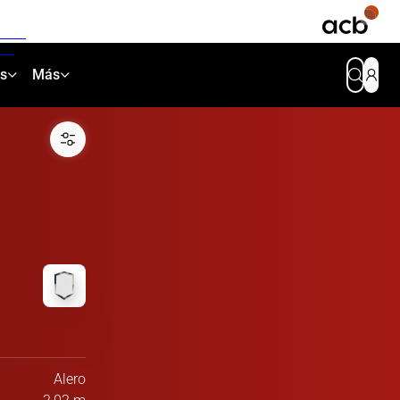
as
Más
Alero