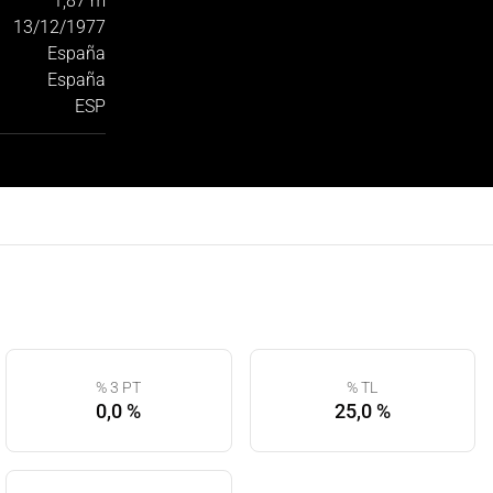
1,87 m
13/12/1977
España
España
ESP
% 3 PT
% TL
0,0 %
25,0 %