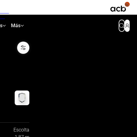
as
Más
Escolta