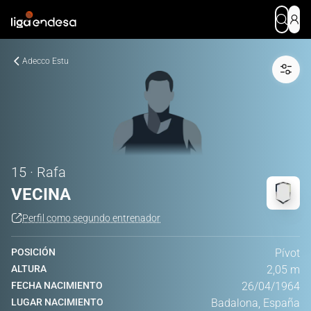
Adecco Estu
15 · Rafa
VECINA
Perfil como segundo entrenador
POSICIÓN
Pívot
ALTURA
2,05 m
FECHA NACIMIENTO
26/04/1964
LUGAR NACIMIENTO
Badalona, España