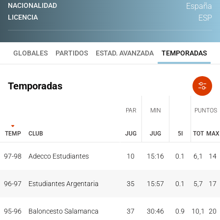
NACIONALIDAD
España
LICENCIA
ESP
GLOBALES
PARTIDOS
ESTAD. AVANZADA
TEMPORADAS
Temporadas
PAR
MIN
PUNTOS
TEMP
CLUB
JUG
JUG
5I
TOT
MAX
JUG
JUG
TOT
MAX
97-98
Adecco Estudiantes
10
15:16
0.1
6,1
14
PAR
MIN
PUNTOS
TEMP
CLUB
5I
96-97
Estudiantes Argentaria
35
15:57
0.1
5,7
17
95-96
Baloncesto Salamanca
37
30:46
0.9
10,1
20