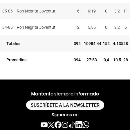
85-86
Ron Negrita Joventut
16
9:19
0
3,2
11
84-85
Ron Negrita Joventut
12
5:55
0
2,2
6
Totales
394
10984:44
154
4.135
28
Promedios
394
27:53
0,4
10,5
28
Mantente siempre informado
SUSCRÍBETE A LA NEWSLETTER
Síguenos en