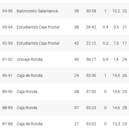
94-95
Baloncesto Salamanca
38
30:58
1
10,2
22
93-94
Estudiantes Caja Postal
38
26:42
0.4
9,5
21
92-93
Estudiantes Caja Postal
42
22:12
0.2
7,5
17
91-92
Unicaja Ronda
40
36:17
0.9
14
24
90-91
Caja de Ronda
24
33:36
1
14,5
26
89-90
Caja Ronda
38
37:00
0
14,6
23
88-89
Caja Ronda
37
33:23
0
14,6
28
87-88
Caja de Ronda
27
33:02
0
13,3
23