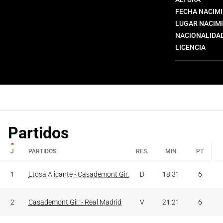
FECHA NACIM
LUGAR NACIM
NACIONALIDA
LICENCIA
Partidos
J
PARTIDOS
RES.
MIN
PT
J
PARTIDOS
RES.
MIN
PT
1
Etosa Alicante - Casademont Gir.
D
18:31
6
2
Casademont Gir. - Real Madrid
V
21:21
6