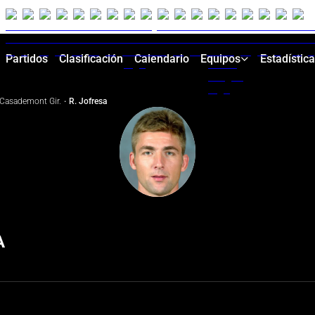
Partidos
Clasificación
Calendario
Equipos
Estadístic
Casademont Gir.
·
R. Jofresa
A