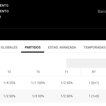
IENTO
IENTO
Barc
D
GLOBALES
PARTIDOS
ESTAD. AVANZADA
TEMPORADAS
T2
T3
T1
RT
T2
T3
T1
RT
1/4 25%
1/1 100%
1/2 50%
1 (0+1)
1/2 50%
1/3 33%
1/2 50%
1 (1+0)