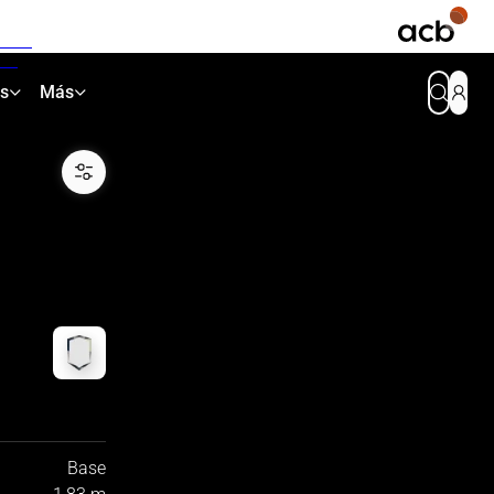
as
Más
Base