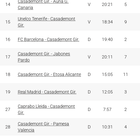
Casademont Gir. - Auna G.
14
V
20:21
5
Canaria
Unelco Tenerife - Casademont
15
V
18:34
9
Gir.
16
FC Barcelona - Casademont Gir.
D
19:40
2
Casademont Gir. - Jabones
17
V
20:11
7
Pardo
18
Casademont Gir. - Etosa Alicante
D
15:05
11
19
Real Madrid - Casademont Gir.
D
12:05
3
Caprabo Lleida - Casademont
27
D
7:57
2
Gir.
Casademont Gir. - Pamesa
28
D
10:31
4
Valencia