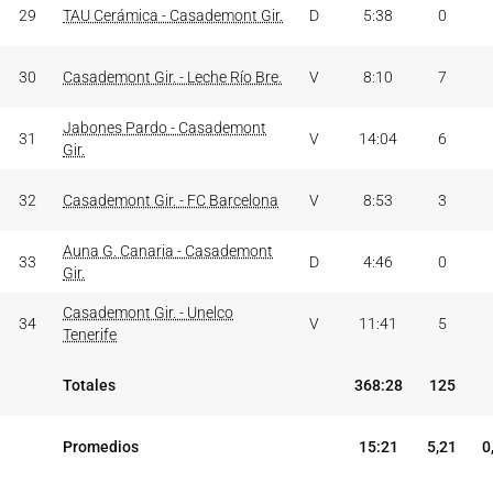
29
TAU Cerámica - Casademont Gir.
D
5:38
0
30
Casademont Gir. - Leche Río Bre.
V
8:10
7
Jabones Pardo - Casademont
31
V
14:04
6
Gir.
32
Casademont Gir. - FC Barcelona
V
8:53
3
Auna G. Canaria - Casademont
33
D
4:46
0
Gir.
Casademont Gir. - Unelco
34
V
11:41
5
Tenerife
Totales
368:28
125
Promedios
15:21
5,21
0