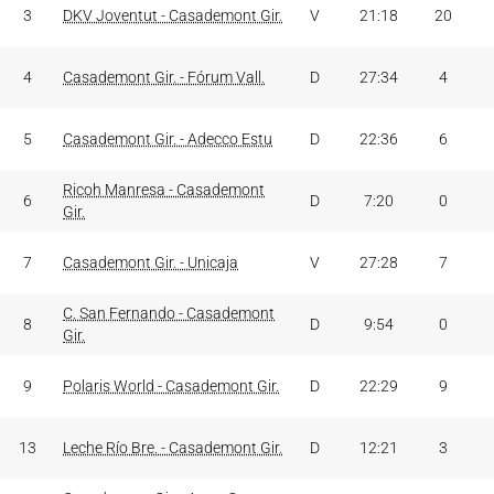
3
DKV Joventut - Casademont Gir.
V
21:18
20
4
Casademont Gir. - Fórum Vall.
D
27:34
4
5
Casademont Gir. - Adecco Estu
D
22:36
6
Ricoh Manresa - Casademont
6
D
7:20
0
Gir.
7
Casademont Gir. - Unicaja
V
27:28
7
C. San Fernando - Casademont
8
D
9:54
0
Gir.
9
Polaris World - Casademont Gir.
D
22:29
9
13
Leche Río Bre. - Casademont Gir.
D
12:21
3