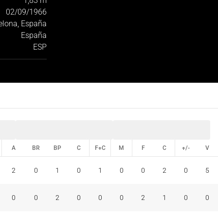
1,83 m
02/09/1966
elona, España
España
ESP
A
BR
BP
C
F+C
M
F
C
+/-
V
A
BR
BP
C
F+C
M
F
C
+/-
V
2
0
1
0
1
0
0
2
0
5
0
0
2
0
0
0
2
1
0
0