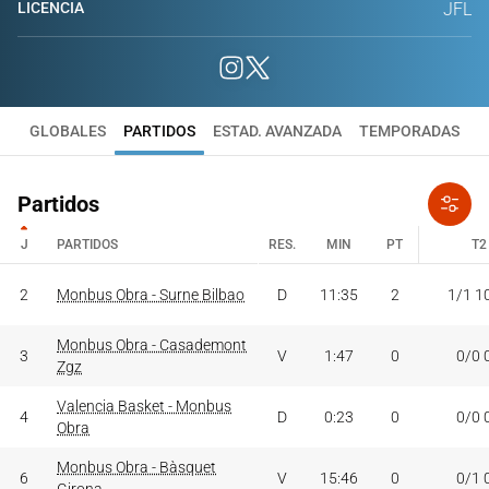
LICENCIA
JFL
GLOBALES
PARTIDOS
ESTAD. AVANZADA
TEMPORADAS
Partidos
J
PARTIDOS
RES.
MIN
PT
T2
J
PARTIDOS
RES.
MIN
PT
T2
2
Monbus Obra - Surne Bilbao
D
11:35
2
1/1 1
Monbus Obra - Casademont
3
V
1:47
0
0/0 
Zgz
Valencia Basket - Monbus
4
D
0:23
0
0/0 
Obra
Monbus Obra - Bàsquet
6
V
15:46
0
0/1 