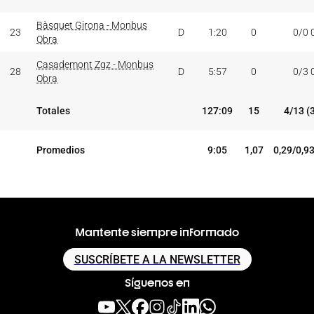
Bàsquet Girona - Monbus
23
D
1:20
0
0/0 
Obra
Casademont Zgz - Monbus
28
D
5:57
0
0/3 
Obra
Totales
127:09
15
4/13 (
Promedios
9:05
1,07
0,29/0,9
Mantente siempre informado
SUSCRÍBETE A LA NEWSLETTER
Síguenos en