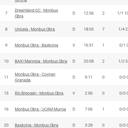
Girona
Dreamland GC - Monbus
7
D
12:56
2
1/1 1
Obra
8
Unicaja - Monbus Obra
D
18:05
7
1/4 
9
Monbus Obra - Baskonia
V
16:31
1
0/1 
10
BAXI Manresa - Monbus Obra
D
20:08
2
1/2 
Monbus Obra - Coviran
11
D
9:11
0
0/0 
Granada
15
Río Breogán - Monbus Obra
V
2:56
0
0/0 
16
Monbus Obra - UCAM Murcia
D
7:06
1
0/0 
20
Baskonia - Monbus Obra
D
3:28
0
0/0 