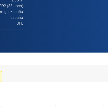
2,08 m
992 (33 años)
rrega, España
España
JFL