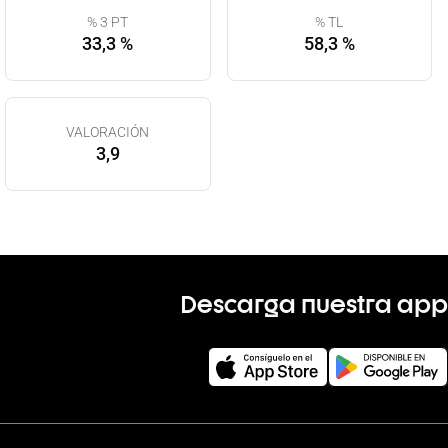
% 3 PT
% TL
33,3 %
58,3 %
VALORACIÓN
3,9
Descarga nuestra app