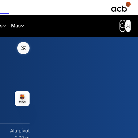
as
Más
Ala-pívot