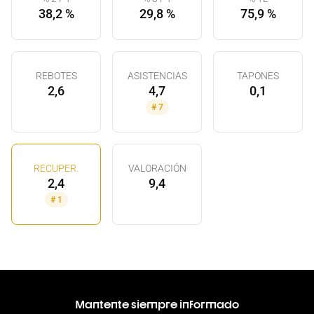
38,2 %
29,8 %
75,9 %
REBOTES
ASISTENCIAS
TAPONES
2,6
4,7
0,1
#
7
RECUPER.
VALORACIÓN
2,4
9,4
#
1
Mantente siempre informado