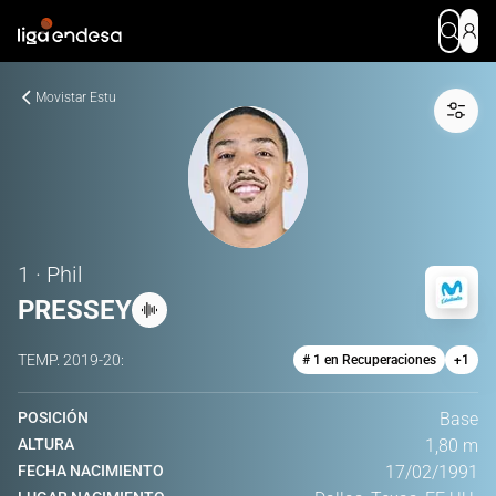
Movistar Estu
1 · Phil
PRESSEY
TEMP.
2019-20
:
# 1 en Recuperaciones
+
1
POSICIÓN
Base
ALTURA
1,80 m
FECHA NACIMIENTO
17/02/1991