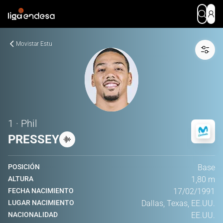
Movistar Estu
1 · Phil
PRESSEY
POSICIÓN
Base
ALTURA
1,80 m
FECHA NACIMIENTO
17/02/1991
LUGAR NACIMIENTO
Dallas, Texas, EE.UU.
NACIONALIDAD
EE.UU.