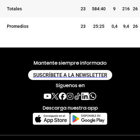
TEMP
CLUB
5I
Totales
23
584:40
9
216
26
Promedios
23
25:25
0,4
9,4
26
Mantente siempre informado
SUSCRÍBETE A LA NEWSLETTER
Síguenos en
Descarga nuestra app