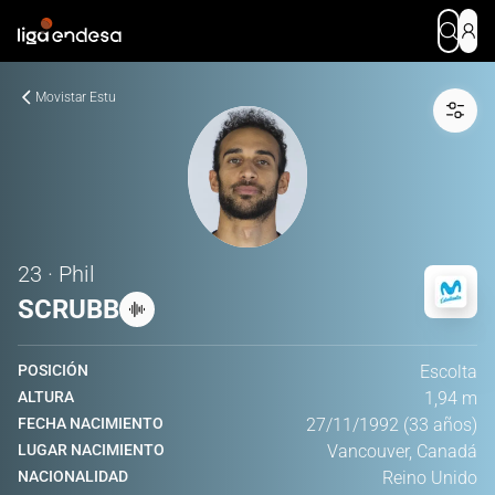
Movistar Estu
23 · Phil
SCRUBB
POSICIÓN
Escolta
ALTURA
1,94 m
FECHA NACIMIENTO
27/11/1992 (33 años)
LUGAR NACIMIENTO
Vancouver, Canadá
NACIONALIDAD
Reino Unido