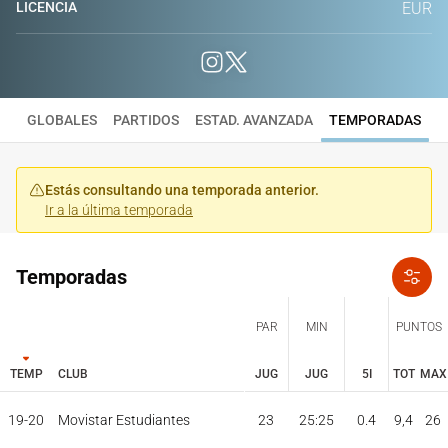
LICENCIA
EUR
GLOBALES
PARTIDOS
ESTAD. AVANZADA
TEMPORADAS
Estás consultando una temporada anterior.
Ir a la última temporada
Temporadas
PAR
MIN
PUNTOS
TEMP
CLUB
JUG
JUG
5I
TOT
MAX
JUG
JUG
TOT
MAX
19-20
Movistar Estudiantes
23
25:25
0.4
9,4
26
PAR
MIN
PUNTOS