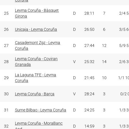
Coruña
Leyma Coruña - Bàsquet
25
D
28:11
7
2/4 
Girona
26
Unicaja - Leyma Coruña
D
26:50
6
3/5 
Casademont Zgz - Leyma
27
D
27:44
12
5/9 
Coruña
Leyma Coruña - Coviran
28
V
25:32
14
2/6 
Granada
La Laguna TFE - Leyma
29
D
21:45
10
1/1 1
Coruña
30
Leyma Coruña - Barça
V
28:24
3
0/2 
31
Surne Bilbao - Leyma Coruña
D
24:25
3
1/3 
Leyma Coruña - MoraBanc
32
D
14:59
3
1/3 