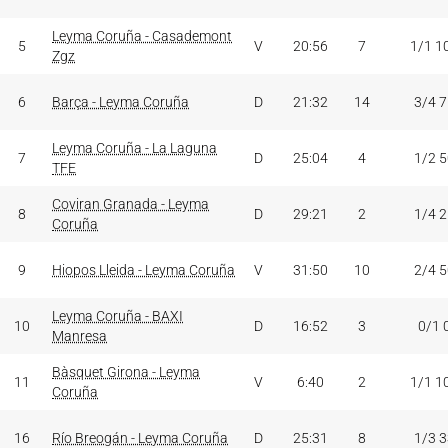
Leyma Coruña - Casademont
5
V
20:56
7
1/1 1
Zgz
6
Barça - Leyma Coruña
D
21:32
14
3/4 
Leyma Coruña - La Laguna
7
D
25:04
4
1/2 
TFE
Coviran Granada - Leyma
8
D
29:21
2
1/4 
Coruña
9
Hiopos Lleida - Leyma Coruña
V
31:50
10
2/4 
Leyma Coruña - BAXI
10
D
16:52
3
0/1 
Manresa
Bàsquet Girona - Leyma
11
V
6:40
2
1/1 1
Coruña
16
Río Breogán - Leyma Coruña
D
25:31
8
1/3 