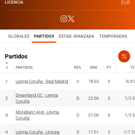
LICENCIA
EUR
GLOBALES
PARTIDOS
ESTAD. AVANZADA
TEMPORADAS
Partidos
J
PARTIDOS
RES.
MIN
PT
T2
J
PARTIDOS
RES.
MIN
PT
T2
1
Leyma Coruña - Real Madrid
V
18:55
0
0/3 
Dreamland GC - Leyma
2
D
22:56
5
1/2 
Coruña
MoraBanc And - Leyma
3
D
21:06
6
1/2 
Coruña
4
Leyma Coruña - Unicaja
D
17:01
2
1/1 1