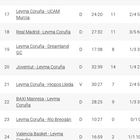
Leyma Coruña - UCAM
17
D
24:20
11
2/4 
Murcia
18
Real Madrid - Leyma Coruña
D
27:32
11
3/5 
Leyma Coruña - Dreamland
19
D
17:38
8
1/3 
GC
20
Joventut - Leyma Coruña
D
32:39
14
1/4 
21
Leyma Coruña - Hiopos Lleida
V
30:27
7
2/4 
BAXI Manresa - Leyma
22
D
28:25
9
1/3 
Coruña
23
Leyma Coruña - Río Breogán
D
10:27
0
0/1 
Valencia Basket - Leyma
24
D
16:59
2
1/1 1