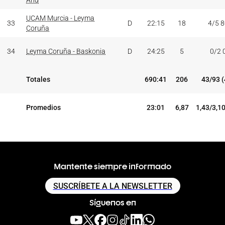
And
UCAM Murcia - Leyma
33
D
22:15
18
4/5 
Coruña
34
Leyma Coruña - Baskonia
D
24:25
5
0/2 
Totales
690:41
206
43/93 
Promedios
23:01
6,87
1,43/3,1
Mantente siempre informado
SUSCRÍBETE A LA NEWSLETTER
Síguenos en