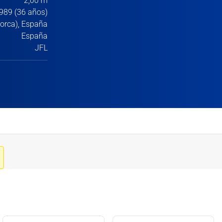
2,00 m
989 (36 años)
lorca), España
España
JFL