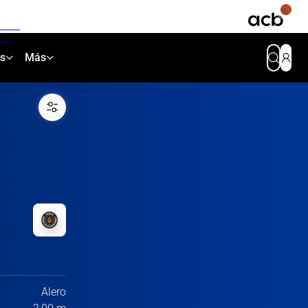
as
Más
Alero