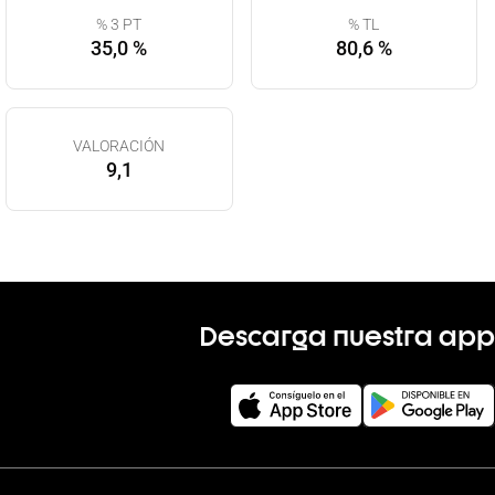
% 3 PT
% TL
35,0 %
80,6 %
VALORACIÓN
9,1
Descarga nuestra app