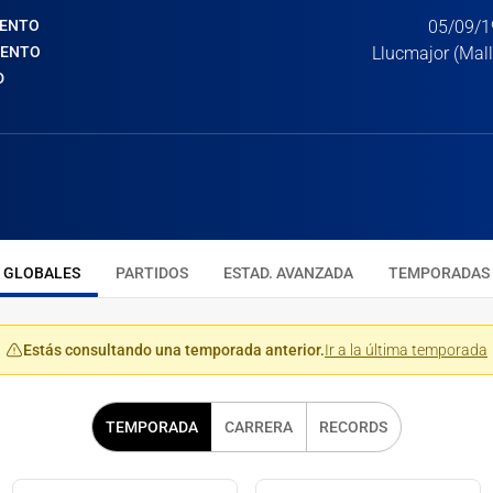
IENTO
05/09/1
IENTO
Llucmajor (Mal
D
GLOBALES
PARTIDOS
ESTAD. AVANZADA
TEMPORADAS
Estás consultando una temporada anterior.
Ir a la última temporada
TEMPORADA
CARRERA
RECORDS