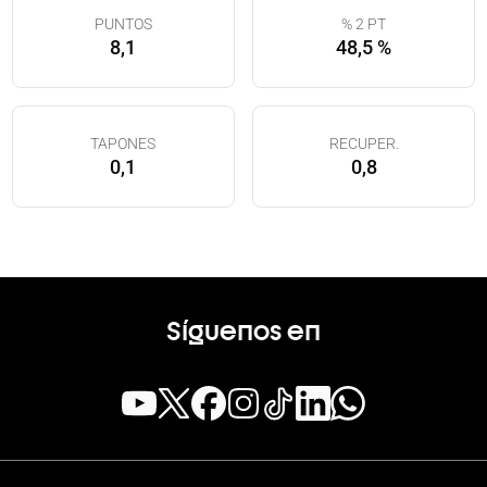
PUNTOS
% 2 PT
8,1
48,5 %
TAPONES
RECUPER.
0,1
0,8
Síguenos en