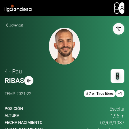
Joventut
4 · Pau
RIBAS
TEMP.
2021-22
:
# 7 en Tiros libres
+
1
POSICIÓN
Escolta
ALTURA
1,96 m
FECHA NACIMIENTO
02/03/1987