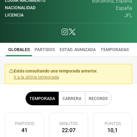
LUGAR NACIMIENTO
Barcelona, España
NACIONALIDAD
España
LICENCIA
JFL
GLOBALES
PARTIDOS
ESTAD. AVANZADA
TEMPORADAS
Estás consultando una temporada anterior.
Ir a la última temporada
TEMPORADA
CARRERA
RECORDS
PARTIDOS
MINUTOS
PUNTOS
41
22:07
10,1