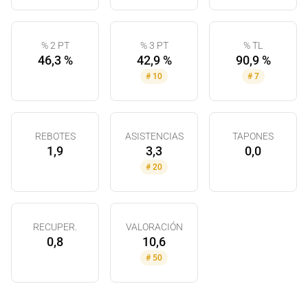
% 2 PT
% 3 PT
% TL
46,3 %
42,9 %
90,9 %
#
10
#
7
REBOTES
ASISTENCIAS
TAPONES
1,9
3,3
0,0
#
20
RECUPER.
VALORACIÓN
0,8
10,6
#
50