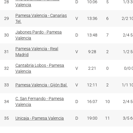
28
D
10:06
5
1/3 
Valencia
Pamesa Valencia - Canarias
29
V
13:36
6
2/2 1
Tel.
Jabones Pardo - Pamesa
30
D
13:48
7
2/4 
Valencia
Pamesa Valencia - Real
31
V
9:28
2
1/2 
Madrid
Cantabria Lobos - Pamesa
32
V
2:21
0
0/0 
Valencia
33
Pamesa Valencia - Gijón Bal.
V
12:11
2
1/1 1
C. San Fernando - Pamesa
34
D
16:07
10
2/4 
Valencia
35
Unicaja - Pamesa Valencia
D
19:00
11
3/5 