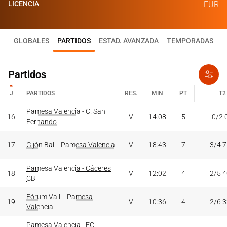
LICENCIA
EUR
GLOBALES
PARTIDOS
ESTAD. AVANZADA
TEMPORADAS
Partidos
J
PARTIDOS
RES.
MIN
PT
T2
J
PARTIDOS
Pamesa Valencia - C. San
RES.
MIN
PT
T2
16
V
14:08
5
0/2 
Fernando
17
Gijón Bal. - Pamesa Valencia
V
18:43
7
3/4 
Pamesa Valencia - Cáceres
18
V
12:02
4
2/5 
CB
Fórum Vall. - Pamesa
19
V
10:36
4
2/6 
Valencia
Pamesa Valencia - FC