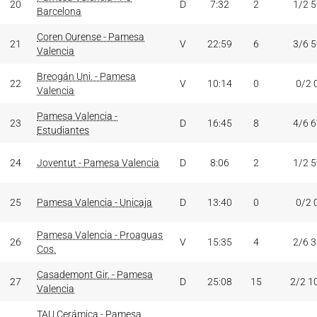
20
D
7:32
2
1/2 
Barcelona
Coren Ourense - Pamesa
21
V
22:59
6
3/6 
Valencia
Breogán Uni. - Pamesa
22
V
10:14
0
0/2 
Valencia
Pamesa Valencia -
23
D
16:45
8
4/6 
Estudiantes
24
Joventut - Pamesa Valencia
D
8:06
2
1/2 
25
Pamesa Valencia - Unicaja
D
13:40
0
0/2 
Pamesa Valencia - Proaguas
26
V
15:35
4
2/6 
Cos.
Casademont Gir. - Pamesa
27
D
25:08
15
2/2 1
Valencia
TAU Cerámica - Pamesa