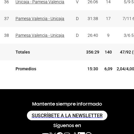
36
Unicaja - Pamesa Valencia
V
26:06
14
5/9 
37
Pamesa Valencia - Unicaja
D
31:38
17
7/11 
38
Pamesa Valencia - Unicaja
D
26:40
9
3/6 
Totales
356:29
140
47/92 
Promedios
15:30
6,09
2,04/4,0
Mantente siempre informado
SUSCRÍBETE A LA NEWSLETTER
Síguenos en