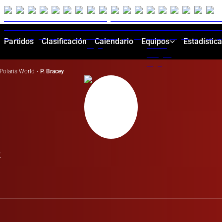
Partidos
Clasificación
Calendario
Equipos
Estadístic
Polaris World
·
P. Bracey
k