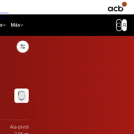
as
Más
Ala-pívot