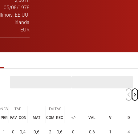
2,06 m
05/08/1978
llinois, EE.UU.
Irlanda
EUR
ONES
TAP.
FALTAS
PER
FAV
CON
MAT
COM
REC
+/-
VAL
V
D
ONES
TAP.
FALTAS
PER
FAV
CON
COM
REC
1
0
0,4
0,6
2
0,6
0
0,6
1
4
MAT
+/-
VAL
V
D