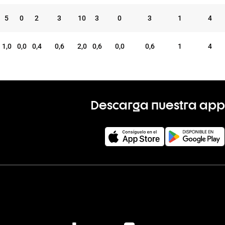
5
0
2
3
10
3
0
3
1
4
1,0
0,0
0,4
0,6
2,0
0,6
0,0
0,6
1
4
Descarga nuestra app