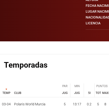
FECHA NACIM
LUGAR NACIM
NACIONALIDA
LICENCIA
Temporadas
PAR
MIN
PUNTOS
TEMP
CLUB
JUG
JUG
5I
TOT
MAX
PAR
MIN
PUNTOS
JUG
JUG
TOT
MAX
03-04
Polaris World Murcia
5
13:17
0.2
5
8
TEMP
CLUB
5I