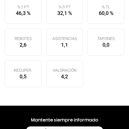
% 2 PT
% 3 PT
% TL
46,3 %
32,1 %
60,0 %
REBOTES
ASISTENCIAS
TAPONES
2,6
1,1
0,0
RECUPER.
VALORACIÓN
0,5
4,2
Mantente siempre informado