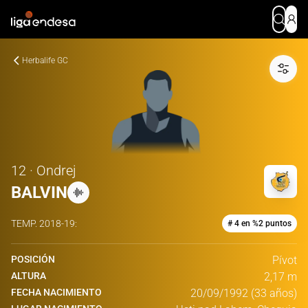
Herbalife GC
12 · Ondrej
BALVIN
TEMP.
2018-19
:
# 4 en %2 puntos
POSICIÓN
Pívot
ALTURA
2,17 m
FECHA NACIMIENTO
20/09/1992 (33 años)