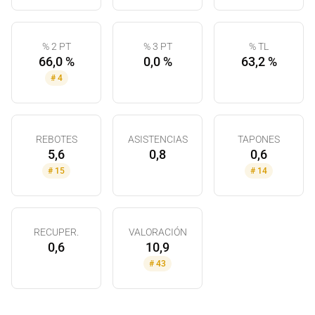
% 2 PT
% 3 PT
% TL
66,0 %
0,0 %
63,2 %
#
4
REBOTES
ASISTENCIAS
TAPONES
5,6
0,8
0,6
#
15
#
14
RECUPER.
VALORACIÓN
0,6
10,9
#
43