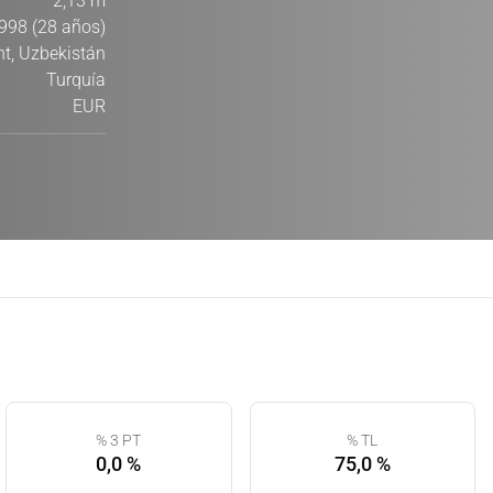
2,13 m
998 (28 años)
t, Uzbekistán
Turquía
EUR
% 3 PT
% TL
0,0 %
75,0 %