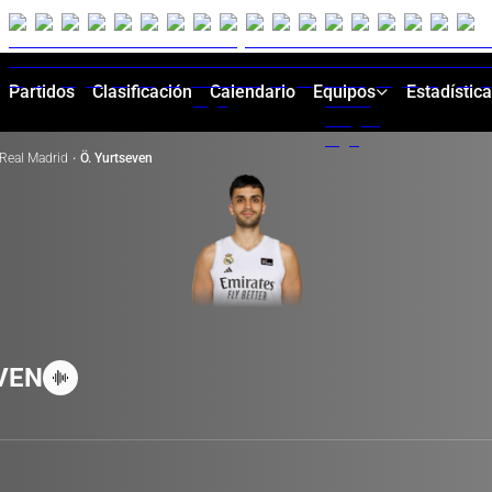
Partidos
Clasificación
Calendario
Equipos
Estadístic
Real Madrid
·
Ö. Yurtseven
VEN