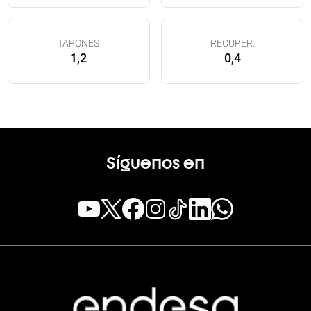
TAPONES
RECUPER.
1,2
0,4
Síguenos en