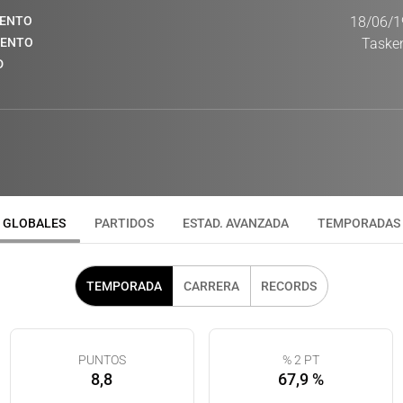
IENTO
18/06/1
IENTO
Tasken
D
GLOBALES
PARTIDOS
ESTAD. AVANZADA
TEMPORADAS
TEMPORADA
CARRERA
RECORDS
PUNTOS
% 2 PT
8,8
67,9 %