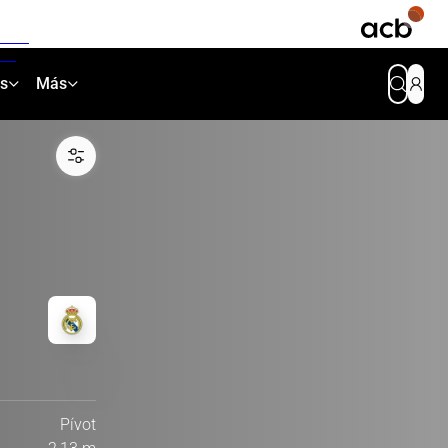
as
Más
Pívot