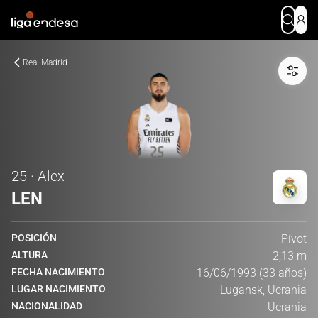
Real Madrid
25 · Alex
LEN
POSICIÓN
Pívot
ALTURA
2,13 m
FECHA NACIMIENTO
16/06/1993 (33 años)
LUGAR NACIMIENTO
Lugansk, Ucrania
NACIONALIDAD
Ucrania