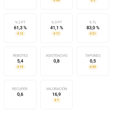
#
34
#
5
% 2 PT
% 3 PT
% TL
61,3 %
41,1 %
83,0 %
#
12
#
17
#
21
REBOTES
ASISTENCIAS
TAPONES
5,4
0,8
0,5
#
19
#
29
RECUPER.
VALORACIÓN
0,6
16,9
#
7