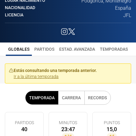
LUGAR NACIMIENTO
Podgorica, Montenegro
NACIONALIDAD
España
LICENCIA
JFL
GLOBALES
PARTIDOS
ESTAD. AVANZADA
TEMPORADAS
Estás consultando una temporada anterior.
Ir a la última temporada
TEMPORADA
CARRERA
RECORDS
PARTIDOS
MINUTOS
PUNTOS
40
23:47
15,0