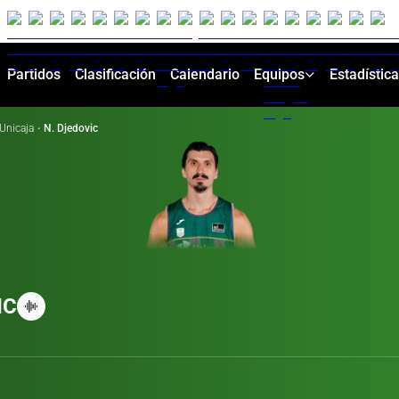
Partidos
Clasificación
Calendario
Equipos
Estadístic
Unicaja
·
N. Djedovic
IC