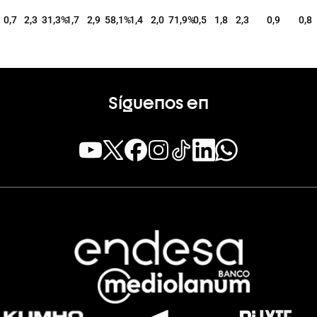
0,7
2,3
31,3
%
1,7
2,9
58,1
%
1,4
2,0
71,9
%
0,5
1,8
2,3
0,9
0,8
Síguenos en