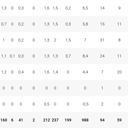
ONES
TAP.
FALTAS
PER
FAV
CON
COM
REC
1,3
0
0,3
0
1,6
1,5
0,2
6,5
14
9
MAT
+/-
VAL
V
D
0,7
0
0,2
0
1,3
1,5
0,3
5,8
15
11
1
0
0,2
0
1,3
2
1,5
7
31
8
1,1
0,1
0,3
0
1,3
1,3
3,7
8,4
24
11
1,2
0
0,4
0
1,6
1,4
0
4,4
7
20
0
0
0
0
0
0
0
0
1
0
0
0
0
0
0,5
0
0
-0,5
2
0
160
6
41
2
212
237
199
988
94
59