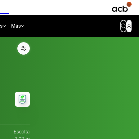
as
Más
Escolta