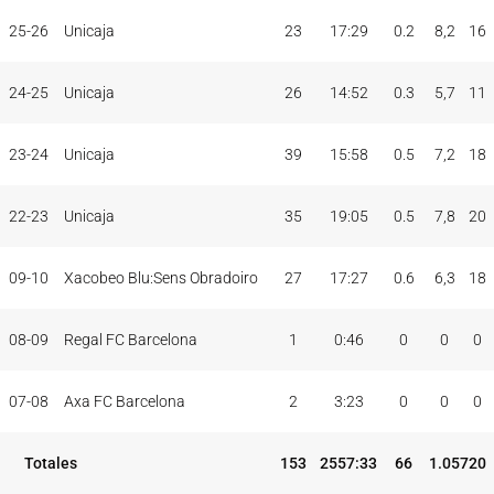
PAR
MIN
PUNTOS
JUG
JUG
TOT
MAX
25-26
Unicaja
23
17:29
0.2
8,2
16
TEMP
CLUB
5I
24-25
Unicaja
26
14:52
0.3
5,7
11
23-24
Unicaja
39
15:58
0.5
7,2
18
22-23
Unicaja
35
19:05
0.5
7,8
20
09-10
Xacobeo Blu:Sens Obradoiro
27
17:27
0.6
6,3
18
08-09
Regal FC Barcelona
1
0:46
0
0
0
07-08
Axa FC Barcelona
2
3:23
0
0
0
Totales
153
2557:33
66
1.057
20