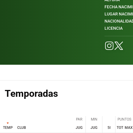
FECHA NACIM
LUGAR NACIM
NACIONALIDA
LICENCIA
Temporadas
PAR
MIN
PUNTOS
TEMP
CLUB
JUG
JUG
5I
TOT
MAX