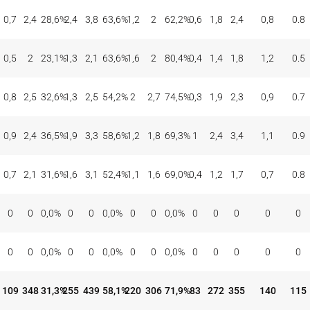
TIROS DE 3
TIROS DE 2
TIROS LIBRES
REBOTES
ASI
BAL
CON
INT
%
CON
INT
%
CON
INT
%
OFE
DEF
TOT
EFE
REC
0,7
2,4
28,6
%
2,4
3,8
63,6
%
1,2
2
62,2
%
0,6
1,8
2,4
0,8
0.8
0,5
2
23,1
%
1,3
2,1
63,6
%
1,6
2
80,4
%
0,4
1,4
1,8
1,2
0.5
0,8
2,5
32,6
%
1,3
2,5
54,2
%
2
2,7
74,5
%
0,3
1,9
2,3
0,9
0.7
0,9
2,4
36,5
%
1,9
3,3
58,6
%
1,2
1,8
69,3
%
1
2,4
3,4
1,1
0.9
0,7
2,1
31,6
%
1,6
3,1
52,4
%
1,1
1,6
69,0
%
0,4
1,2
1,7
0,7
0.8
0
0
0,0
%
0
0
0,0
%
0
0
0,0
%
0
0
0
0
0
0
0
0,0
%
0
0
0,0
%
0
0
0,0
%
0
0
0
0
0
109
348
31,3
%
255
439
58,1
%
220
306
71,9
%
83
272
355
140
115