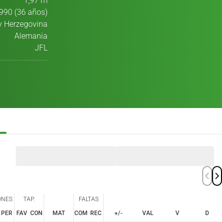
1,97 m
990 (36 años)
y Herzegovina
Alemania
JFL
ONES
TAP.
FALTAS
PER
FAV
CON
MAT
COM
REC
+/-
VAL
V
D