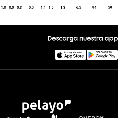
1,0
0,0
0,3
0,0
1,4
1,5
1,3
6,5
94
59
Descarga nuestra app