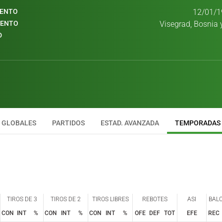
IENTO
12/01/1
IENTO
Visegrad, Bosnia 
D
GLOBALES
PARTIDOS
ESTAD. AVANZADA
TEMPORADAS
TIROS DE 3
TIROS DE 2
TIROS LIBRES
REBOTES
ASI
BAL
CON
INT
%
CON
INT
%
CON
INT
%
OFE
DEF
TOT
EFE
REC