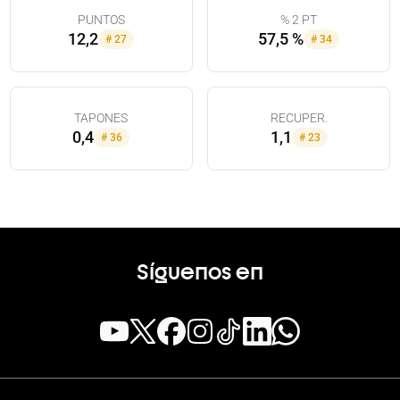
PUNTOS
% 2 PT
12,2
57,5 %
#
27
#
34
TAPONES
RECUPER.
0,4
1,1
#
36
#
23
Síguenos en