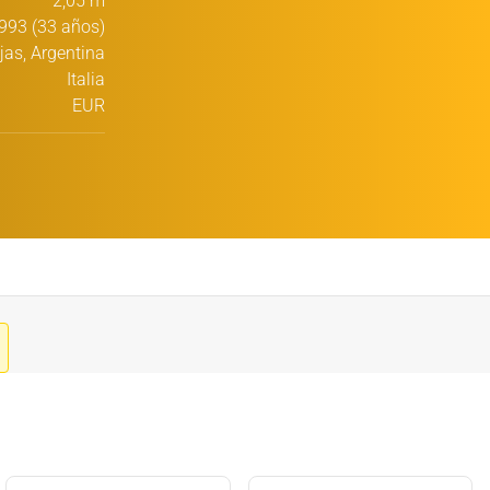
2,05 m
993 (33 años)
jas, Argentina
Italia
EUR