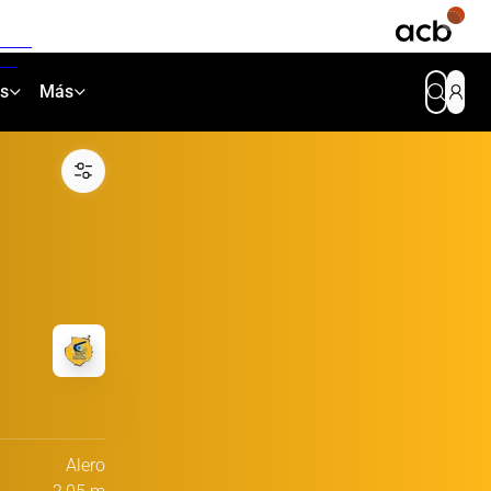
as
Más
Alero