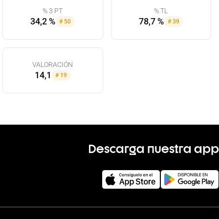
% 3 PT
% TL
34,2 %
78,7 %
#
50
#
39
VALORACIÓN
14,1
#
19
Descarga nuestra app