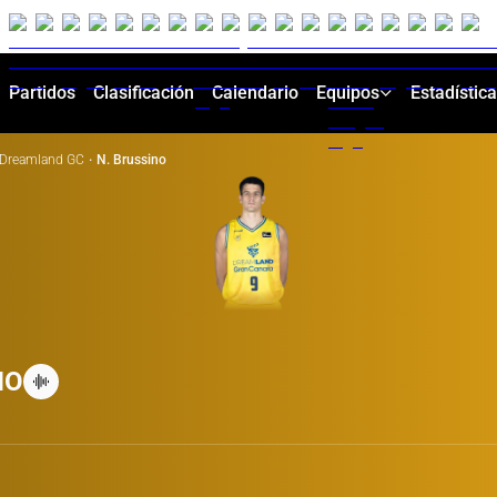
Partidos
Clasificación
Calendario
Equipos
Estadístic
Dreamland GC
·
N. Brussino
NO