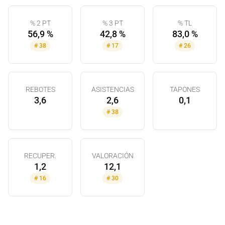
% 2 PT
% 3 PT
% TL
56,9 %
42,8 %
83,0 %
#
38
#
17
#
26
REBOTES
ASISTENCIAS
TAPONES
3,6
2,6
0,1
#
38
RECUPER.
VALORACIÓN
1,2
12,1
#
16
#
30