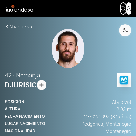
Movistar Estu
42 · Nemanja
DJURISIC
POSICIÓN
Ala-pívot
ALTURA
2,03 m
FECHA NACIMIENTO
23/02/1992 (34 años)
LUGAR NACIMIENTO
Podgorica, Montenegro
NACIONALIDAD
Montenegro