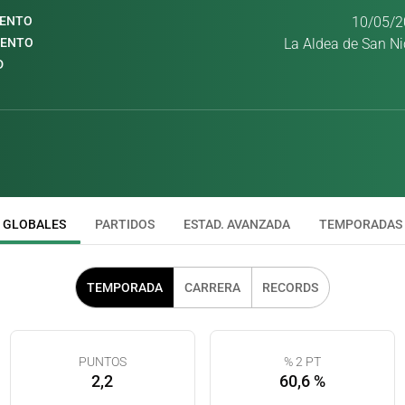
IENTO
10/05/2
IENTO
La Aldea de San Ni
D
GLOBALES
PARTIDOS
ESTAD. AVANZADA
TEMPORADAS
TEMPORADA
CARRERA
RECORDS
PUNTOS
% 2 PT
2,2
60,6 %