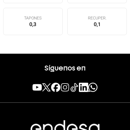
TAPONES
RECUPER.
0,3
0,1
Síguenos en