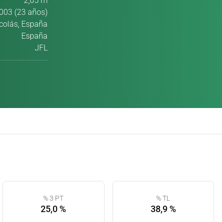
2,05 m
003 (23 años)
colás, España
España
JFL
% 3 PT
% TL
25,0 %
38,9 %