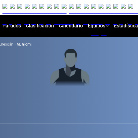
Partidos
Clasificación
Calendario
Equipos
Estadístic
Breogán
·
M. Giomi