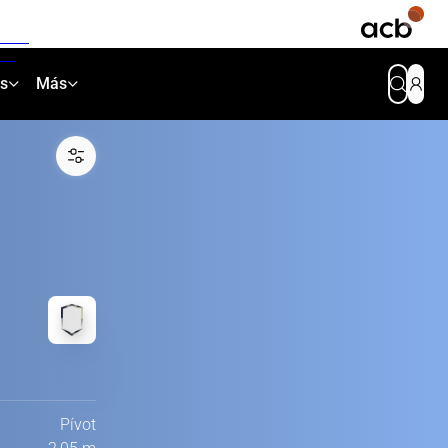
as
Más
Pívot