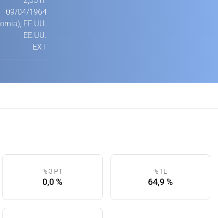
2,05 m
09/04/1964
ornia), EE.UU.
EE.UU.
EXT
% 3 PT
% TL
0,0 %
64,9 %