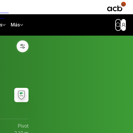
as
Más
Pívot