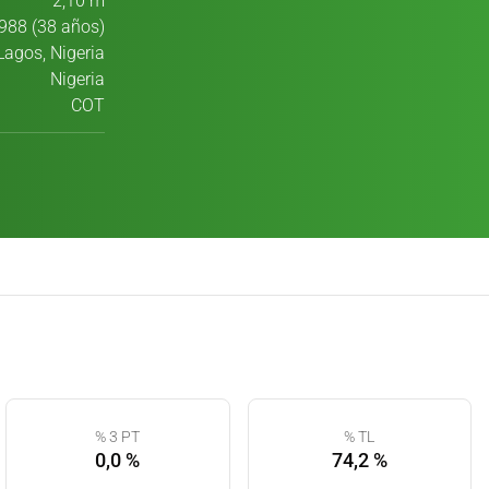
2,10 m
988 (38 años)
Lagos, Nigeria
Nigeria
COT
% 3 PT
% TL
0,0 %
74,2 %