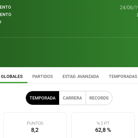
IENTO
24/06/1
IENTO
D
GLOBALES
PARTIDOS
ESTAD. AVANZADA
TEMPORADAS
TEMPORADA
CARRERA
RECORDS
PUNTOS
% 2 PT
8,2
62,8 %