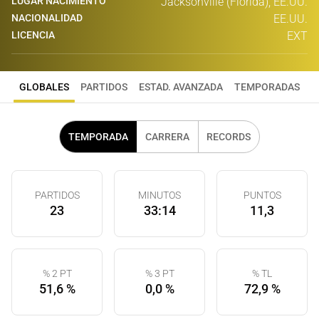
LUGAR NACIMIENTO
Jacksonville (Florida), EE.UU.
NACIONALIDAD
EE.UU.
LICENCIA
EXT
GLOBALES
PARTIDOS
ESTAD. AVANZADA
TEMPORADAS
TEMPORADA
CARRERA
RECORDS
PARTIDOS
MINUTOS
PUNTOS
23
33:14
11,3
% 2 PT
% 3 PT
% TL
51,6 %
0,0 %
72,9 %