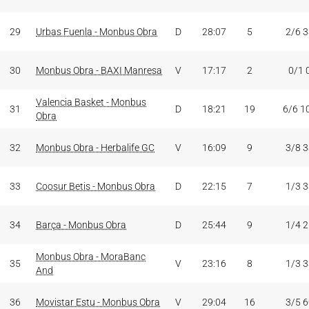
29
Urbas Fuenla - Monbus Obra
D
28:07
5
2/6 
30
Monbus Obra - BAXI Manresa
V
17:17
2
0/1 
Valencia Basket - Monbus
31
D
18:21
19
6/6 1
Obra
32
Monbus Obra - Herbalife GC
V
16:09
9
3/8 
33
Coosur Betis - Monbus Obra
D
22:15
7
1/3 
34
Barça - Monbus Obra
D
25:44
9
1/4 
Monbus Obra - MoraBanc
35
V
23:16
8
1/3 
And
36
Movistar Estu - Monbus Obra
V
29:04
16
3/5 