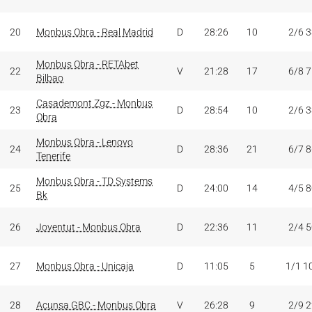
20
Monbus Obra - Real Madrid
D
28:26
10
2/6 
Monbus Obra - RETAbet
22
V
21:28
17
6/8 
Bilbao
Casademont Zgz - Monbus
23
D
28:54
10
2/6 
Obra
Monbus Obra - Lenovo
24
D
28:36
21
6/7 
Tenerife
Monbus Obra - TD Systems
25
D
24:00
14
4/5 
Bk
26
Joventut - Monbus Obra
D
22:36
11
2/4 
27
Monbus Obra - Unicaja
D
11:05
5
1/1 1
28
Acunsa GBC - Monbus Obra
V
26:28
9
2/9 