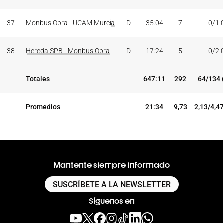
37
Monbus Obra - UCAM Murcia
D
35:04
7
0/1 
38
Hereda SPB - Monbus Obra
D
17:24
5
0/2 
Totales
647:11
292
64/134 
Promedios
21:34
9,73
2,13/4,4
Mantente siempre informado
SUSCRÍBETE A LA NEWSLETTER
Síguenos en