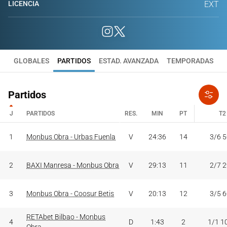
LICENCIA
EXT
GLOBALES
PARTIDOS
ESTAD. AVANZADA
TEMPORADAS
Partidos
J
PARTIDOS
RES.
MIN
PT
T2
J
PARTIDOS
RES.
MIN
PT
T2
1
Monbus Obra - Urbas Fuenla
V
24:36
14
3/6 
2
BAXI Manresa - Monbus Obra
V
29:13
11
2/7 
3
Monbus Obra - Coosur Betis
V
20:13
12
3/5 
RETAbet Bilbao - Monbus
4
D
1:43
2
1/1 1