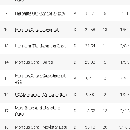
Obra
7
Herbalife GC - Monbus Obra
V
5:57
5
1/1 1
10
Monbus Obra - Joventut
D
22:58
13
1/5 
13
Iberostar Tfe - Monbus Obra
D
21:54
11
2/5 
14
Monbus Obra - Barça
D
23:02
5
1/3 
Monbus Obra - Casademont
15
V
9:41
0
0/0 
Zgz
16
UCAM Murcia - Monbus Obra
D
9:38
2
1/2 
MoraBanc And - Monbus
17
D
18:52
13
2/4 
Obra
18
Monbus Obra - Movistar Estu
D
35:10
20
5/10 