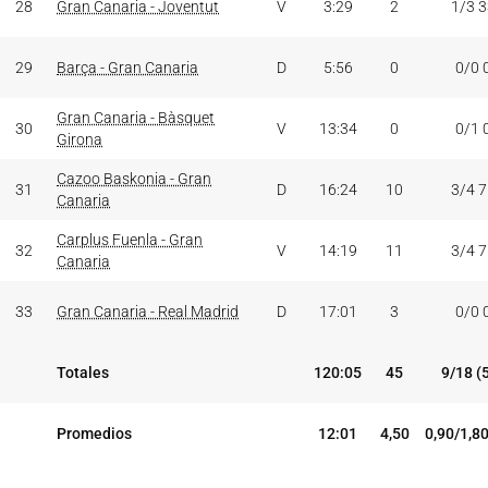
28
Gran Canaria - Joventut
V
3:29
2
1/3 
29
Barça - Gran Canaria
D
5:56
0
0/0 
Gran Canaria - Bàsquet
30
V
13:34
0
0/1 
Girona
Cazoo Baskonia - Gran
31
D
16:24
10
3/4 
Canaria
Carplus Fuenla - Gran
32
V
14:19
11
3/4 
Canaria
33
Gran Canaria - Real Madrid
D
17:01
3
0/0 
Totales
120:05
45
9/18 (
Promedios
12:01
4,50
0,90/1,8