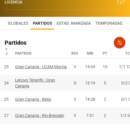
LICENCIA
EXT
GLOBALES
PARTIDOS
ESTAD. AVANZADA
TEMPORADAS
Partidos
J
PARTIDOS
RES.
MIN
PT
T2
J
PARTIDOS
RES.
MIN
PT
T2
23
Gran Canaria - UCAM Murcia
V
14:04
10
1/1 1
Lenovo Tenerife - Gran
24
D
13:19
5
0/2 
Canaria
25
Gran Canaria - Betis
V
14:28
2
0/1 
27
Gran Canaria - Río Breogán
V
7:31
2
1/2 