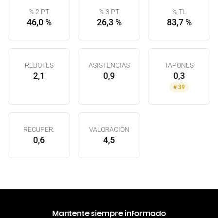
% 2 PT
% 3 PT
% TL
46,0 %
26,3 %
83,7 %
REBOTES
ASISTENCIAS
TAPONES
2,1
0,9
0,3
#
39
RECUPER.
VALORACIÓN
0,6
4,5
Mantente siempre informado