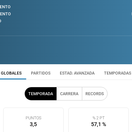
IENTO
IENTO
D
GLOBALES
PARTIDOS
ESTAD. AVANZADA
TEMPORADAS
TEMPORADA
CARRERA
RECORDS
PUNTOS
% 2 PT
3,5
57,1 %