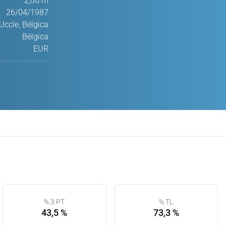
2,06 m
26/04/1987
Uccle, Bélgica
Bélgica
EUR
% 3 PT
% TL
43,5 %
73,3 %