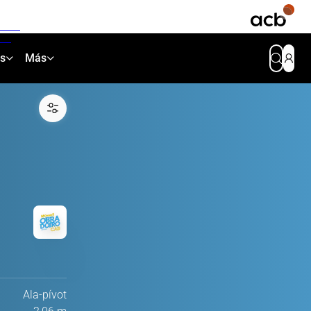
as
Más
Ala-pívot