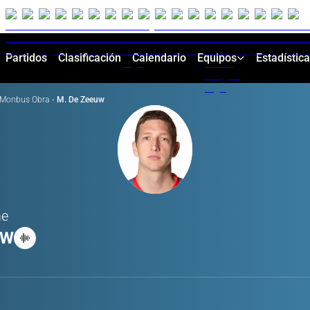
Partidos
Clasificación
Calendario
Equipos
Estadístic
Monbus Obra
·
M. De Zeeuw
me
UW