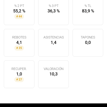
% 2 PT
% 3 PT
% TL
55,2 %
36,3 %
83,9 %
#
44
REBOTES
ASISTENCIAS
TAPONES
4,1
1,4
0,0
#
35
RECUPER.
VALORACIÓN
1,0
10,3
#
27