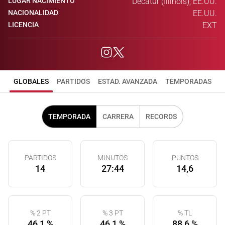
LUGAR NACIMIENTO
Decatur (Illinois), EE.UU.
NACIONALIDAD
EE.UU.
LICENCIA
EXT
GLOBALES
PARTIDOS
ESTAD. AVANZADA
TEMPORADAS
TEMPORADA
CARRERA
RECORDS
PARTIDOS
MINUTOS
PUNTOS
14
27:44
14,6
% 2 PT
% 3 PT
% TL
46,1 %
46,1 %
88,6 %