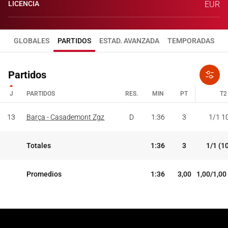
LICENCIA
EUR
GLOBALES
PARTIDOS
ESTAD. AVANZADA
TEMPORADAS
Partidos
J
PARTIDOS
RES.
MIN
PT
T2
J
PARTIDOS
RES.
MIN
PT
T2
13
Barça - Casademont Zgz
D
1:36
3
1/1 1
Totales
1:36
3
1/1 (1
Promedios
1:36
3,00
1,00/1,00