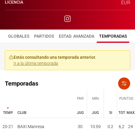
LICENCIA
EUR
GLOBALES
PARTIDOS
ESTAD. AVANZADA
TEMPORADAS
Estás consultando una temporada anterior.
Ir a la última temporada
Temporadas
PAR
MIN
PUNTOS
TEMP
CLUB
JUG
JUG
5I
TOT
MAX
JUG
JUG
TOT
MAX
20-21
BAXI Manresa
30
10:59
0.2
6,2
24
PAR
MIN
PUNTOS