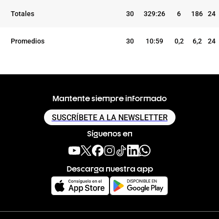
TEMP
CLUB
5I
Totales
30
329:26
6
186
24
Promedios
30
10:59
0,2
6,2
24
Mantente siempre informado
SUSCRÍBETE A LA NEWSLETTER
Síguenos en
Descarga nuestra app